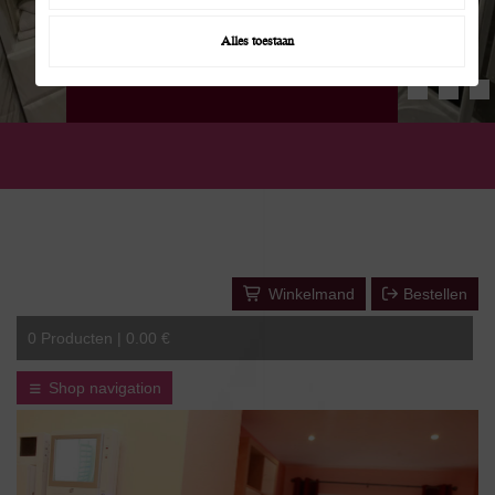
+32 (0)475/20.26.51
Alles toestaan
+32 (0)473/70.06.42
Winkelmand
Bestellen
0
Producten |
0.00 €
Shop navigation