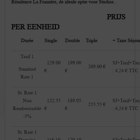
Résidence La Fraisière, de ideale optie voor Studios .
PRIJS
PER EENHEID
Durée
Single
Double
Triple
+ Taxe Séjou
Tarif 1
129.00
199.00
SJ+Tarif+Tax
269.00 €
Standard
€
€
: 4,24 € TTC
Rate 1
St. Rate 1
Non
122.55
189.05
SJ+Tarif+Tax
255.55 €
Remboursable
€
€
: 4,24 € TTC
-5%
St. Rate 1
Dernière
116.10
179.10
SJ+Tarif+Tax