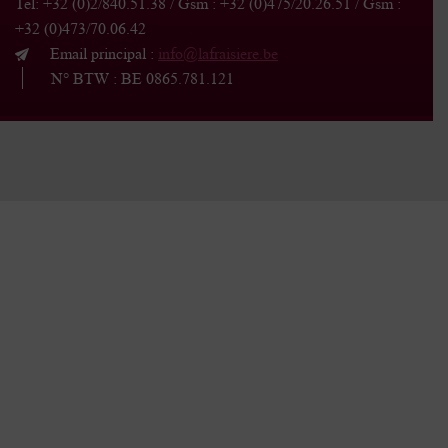
Tel: +32 (0)2/840.51.38 / Gsm : +32 (0)475/20.26.51 / Gsm :
+32 (0)473/70.06.42
Email principal
:
info@lafraisiere.be
N° BTW : BE 0865.781.121