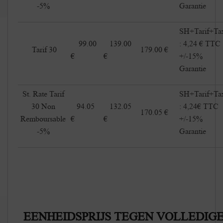
-5%
Garantie
SH+Tarif+Ta
99.00
139.00
: 4,24 € TTC
Tarif 30
179.00 €
€
€
+/-15%
Garantie
St. Rate Tarif
SH+Tarif+Ta
30 Non
94.05
132.05
: 4,24€ TT
170.05 €
Remboursable
€
€
+/-15%
-5%
Garantie
EENHEIDSPRIJS TEGEN VOLLEDIG