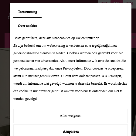
FR
NL
EN
Toestemming
Over cookies
Select Language
▼
Beste gebruikers, deze site slaat cookies op uw computer op.
Ze zijn bedoeld om uw webervaring te verbeteren en u tegelijkertijd meer
gepersonaliseerde diensten te bieden. Cookies worden ook gebruikt voor het
personaliseren van advertenties. Als u meer informatie wilt over de cookies die
we gebruiken, raadpleeg dan onze
Privacybeleid
. Door cookies te accepteren,
stemt u in met het gebruik ervan. U kunt deze ook aanpassen. Als u weigert,
wordt uw informatie niet gevolgd wanneer u deze site bezoekt. Er wordt slechts
één cookie in uw browser gebruikt om uw voorkeur te onthouden om niet te
worden gevolgd.
Alles weigeren
VOOR ALLE RESERVERINGEN
KUNT U ONS CONTACTEREN :
Aanpassen