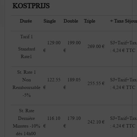
KOSTPRIJS
Durée
Single
Double
Triple
+ Taxe Séjou
Tarif 1
129.00
199.00
SJ+Tarif+Tax
269.00 €
Standard
€
€
: 4,24 € TTC
Rate1
St. Rate 1
Non
122.55
189.05
SJ+Tarif+Tax
255.55 €
Remboursable
€
€
: 4,24 € TTC
-5%
St. Rate
Dernière
116.10
179.10
SJ+Tarif+Tax
242.10 €
Minutes -10%
€
€
: 4,24 € TTC
dès 14h00